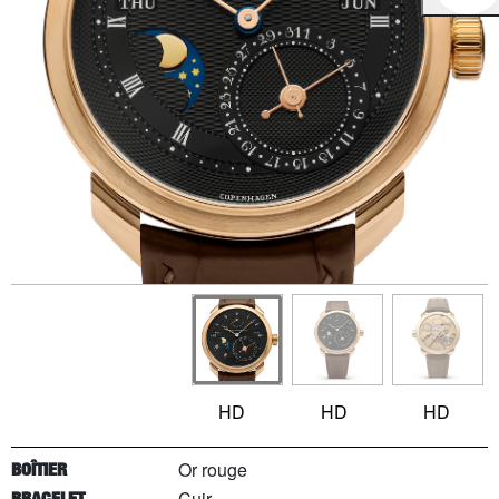
HD
HD
HD
Or rouge
BOÎTIER
Cuir
BRACELET