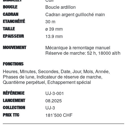
Boucle ardillon
BOUCLE
Cadran argent guilloché main
CADRAN
30 m
ETANCHÉITÉ
ø 39 mm
TAILLE
13.9 mm
EPAISSEUR
Mécanique à remontage manuel
MOUVEMENT
Réserve de marche: 52 h, 18000 alt/h
FONCTIONS
Heures, Minutes, Secondes, Date, Jour, Mois, Année,
Phases de lune, Indicateur de réserve de marche,
Quantième perpétuel, Echappement spécial
UJ-3-001
RÉFÉRENCE
08.2025
LANCEMENT
UJ-3
COLLECTION
181’500 CHF
PRIX TTC