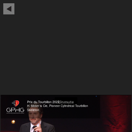
Prix du Tourbillon 2022
H. Moser & Cie, Pioneer Cylindrical Tourbillon
Skeleton