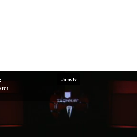
2
e N°1