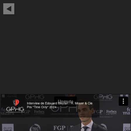
Interview de Edouard Meylan / H. Moser & Cie
Prix "Time Only" 2024