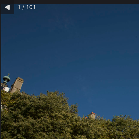
1
/
101